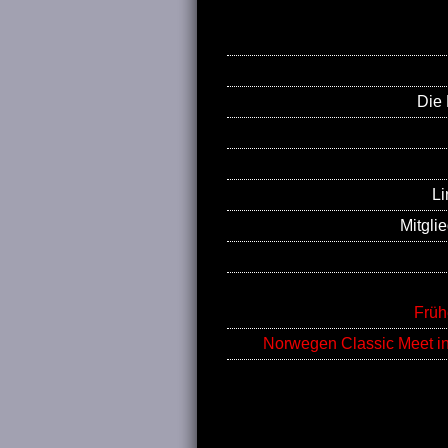
Die 
Li
Mitgli
Früh
Norwegen Classic Meet i