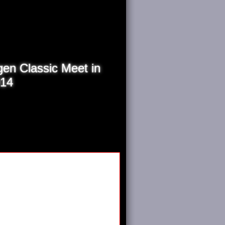
en Classic Meet in
014