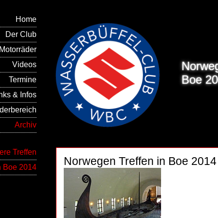
Home
Der Club
Motorräder
Norweg
Videos
Boe 2
Termine
nks & Infos
ederbereich
Archiv
ere Treffen
Norwegen Treffen in Boe 2014
n Boe 2014