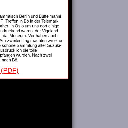
tammtisch Berlin und Büffelmanni
Treffen in Bö in der Telemark
rher in Oslo um uns dort einige
indruckend waren der Vigeland
yerdal Museum. Wir haben auch
. Am zweiten Tag machten wir eine
ne schöne Sammlung alter Suzuki-
usdrücklich die tolle
empfangen wurden. Nach zwei
s nach Bö.
 (PDF)